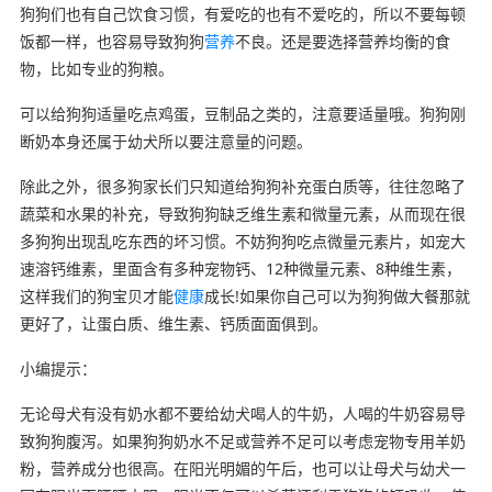
狗狗们也有自己饮食习惯，有爱吃的也有不爱吃的，所以不要每顿
饭都一样，也容易导致狗狗
营养
不良。还是要选择营养均衡的食
物，比如专业的狗粮。
可以给狗狗适量吃点鸡蛋，豆制品之类的，注意要适量哦。狗狗刚
断奶本身还属于幼犬所以要注意量的问题。
除此之外，很多狗家长们只知道给狗狗补充蛋白质等，往往忽略了
蔬菜和水果的补充，导致狗狗缺乏维生素和微量元素，从而现在很
多狗狗出现乱吃东西的坏习惯。不妨狗狗吃点微量元素片，如宠大
速溶钙维素，里面含有多种宠物钙、12种微量元素、8种维生素，
这样我们的狗宝贝才能
健康
成长!如果你自己可以为狗狗做大餐那就
更好了，让蛋白质、维生素、钙质面面俱到。
小编提示：
无论母犬有没有奶水都不要给幼犬喝人的牛奶，人喝的牛奶容易导
致狗狗腹泻。如果狗狗奶水不足或营养不足可以考虑宠物专用羊奶
粉，营养成分也很高。在阳光明媚的午后，也可以让母犬与幼犬一