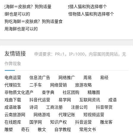
~
怪物猎人猫和狗选择哪个
狗吃海鲜＝皮肤病？狗狗适量食
用海鲜也是可以的
友情链接
申请要求：PR≥1，IP≥1000，内容属同类网站，无
作弊现象
电商运营
信息流广告
网络推广
周易
易经
代理招生
二手车
网络营销
旅游攻略
非物质文化遗产
查字典
社区团购
精雕图
戏曲下载
抖音代运营
易学网
互联网资讯
成语
成语故事
诗词
工商注册
注册公司
抖音带货
云南旅游网
网络游戏
代理记账
短视频运营
在线题库
国学网
知识产权
抖音运营
雕龙客
雕塑
奇石
散文
自学教程
常用文书