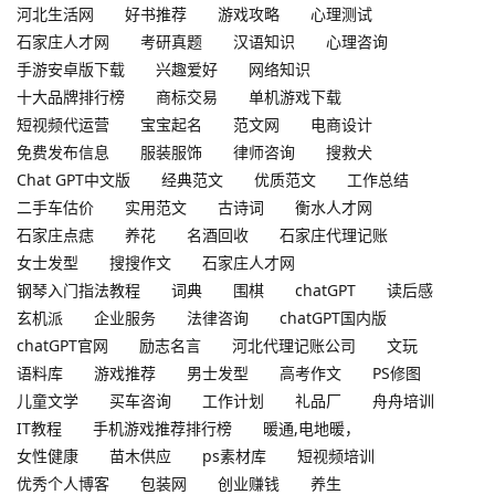
河北生活网
好书推荐
游戏攻略
心理测试
石家庄人才网
考研真题
汉语知识
心理咨询
手游安卓版下载
兴趣爱好
网络知识
十大品牌排行榜
商标交易
单机游戏下载
短视频代运营
宝宝起名
范文网
电商设计
免费发布信息
服装服饰
律师咨询
搜救犬
Chat GPT中文版
经典范文
优质范文
工作总结
二手车估价
实用范文
古诗词
衡水人才网
石家庄点痣
养花
名酒回收
石家庄代理记账
女士发型
搜搜作文
石家庄人才网
钢琴入门指法教程
词典
围棋
chatGPT
读后感
玄机派
企业服务
法律咨询
chatGPT国内版
chatGPT官网
励志名言
河北代理记账公司
文玩
语料库
游戏推荐
男士发型
高考作文
PS修图
儿童文学
买车咨询
工作计划
礼品厂
舟舟培训
IT教程
手机游戏推荐排行榜
暖通,电地暖，
女性健康
苗木供应
ps素材库
短视频培训
优秀个人博客
包装网
创业赚钱
养生