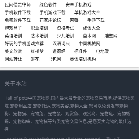
民间借贷律师
绿色软件
安卓手机游戏
手机软件下载
手机游戏下载
单机游戏大全
免费软件下载
石家庄论坛
网赚
手游下载
游戏盒子
职业培训
资格考试
成语大全
英语培训
艺术培训
少儿培训
苗木网
雕塑网
好玩的手机游戏推荐
汉语词典
中国机械网
美文欣赏
红楼梦
道德经
标准件
电地暖
网站转让
鲜花
书包网
英语培训机构
关于本站
Hall of pets中国宠物网,国内最大最专业的宠物交易市场,提供宠物医
院,宠物用品店,宠物托运,宠物美容,宠物大全,您可以免费发布宠物
狗、宠物猫、宠物兔、宠物鼠、观赏鱼、观赏鸟、宠物龟、宠物蜥
蜴、宠物蜘蛛、宠物猪等各类宠物交易信息,是您买卖宠物的最佳选
择。